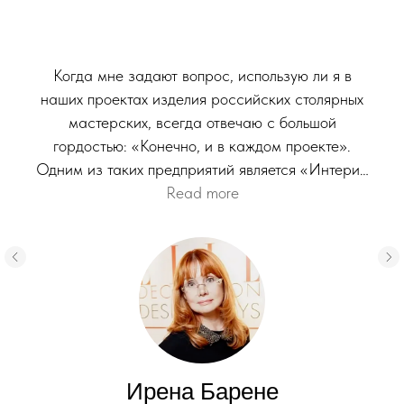
Когда мне задают вопрос, использую ли я в
наших проектах изделия российских столярных
мастерских, всегда отвечаю с большой
гордостью: «Конечно, и в каждом проекте».
Одним из таких предприятий является «Интерио
Гранд», производство, с которым сделан не один
Read more
проект. Всем, кто знаком с реализованными
проектами нашей дизайн - студии, хорошо
известно, что мы занимаемся исключительно
авторским дизайном и создаём проекты для
больших апартаментов, загородных домов и
резиденций. Проекты с большими инвестициями,
сложные, не повторяющиеся в принципе. Большие
объемы требуют и большого количества очень
Ирена Барене
качественной мебели, как встроенной, так и