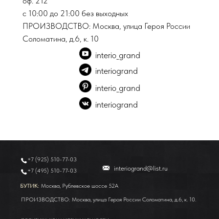
оф. 212
с 10:00 до 21:00 без выходных
ПРОИЗВОДСТВО:
Москва, улица Героя России
Соломатина, д.6, к. 10
interio_grand
interiogrand
interio_grand
interiogrand
Москва, Рублевское шоссе 52А
+7 (925) 510-77-03
interiogrand@list.ru
+7 (495) 510-77-03
БУТИК:
БУТИК:
Москва, Рублевское шоссе 52А
ПРОИЗВОДСТВО:
Москва, улица Героя России Соломатина, д.6, к. 10.