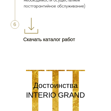
постгарантийное обслуживание)
6
Скачать каталог работ
Скачать каталог работ
Достоинства
INTERIO GRAND