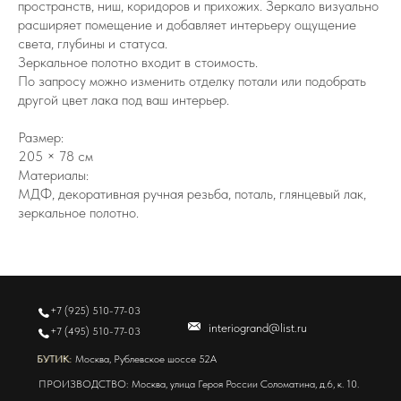
пространств, ниш, коридоров и прихожих. Зеркало визуально
расширяет помещение и добавляет интерьеру ощущение
света, глубины и статуса.
Зеркальное полотно входит в стоимость.
По запросу можно изменить отделку потали или подобрать
другой цвет лака под ваш интерьер.
Размер:
205 × 78 см
Материалы:
МДФ, декоративная ручная резьба, поталь, глянцевый лак,
зеркальное полотно.
Москва, Рублевское шоссе 52А
+7 (925) 510-77-03
interiogrand@list.ru
+7 (495) 510-77-03
БУТИК:
БУТИК:
Москва, Рублевское шоссе 52А
ПРОИЗВОДСТВО:
Москва, улица Героя России Соломатина, д.6, к. 10.