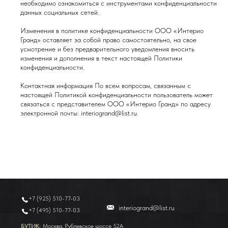
необходимо ознакомиться с инструментами конфиденциальности
данных социальных сетей.
Изменения в политике конфиденциальности ООО «Интерио
Гранд» оставляет за собой право самостоятельно, на свое
усмотрение и без предварительного уведомления вносить
изменения и дополнения в текст настоящей Политики
конфиденциальности.
Контактная информация По всем вопросам, связанным с
настоящей Политикой конфиденциальности пользователь может
связаться с представителем ООО «Интерио Гранд» по адресу
электронной почты: interiogrand@list.ru.
Москва, Рублевское шоссе 52А
+7 (925) 510-77-03
interiogrand@list.ru
+7 (495) 510-77-03
БУТИК:
БУТИК:
Москва, Рублевское шоссе 52А