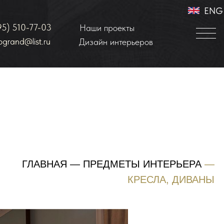
ENG
95) 510-77-03
95) 510-77-03
Наши проекты
iogrand@list.ru
iogrand@list.ru
Дизайн интерьеров
Наши проекты
Расчёт стоимости
ГЛАВНАЯ
—
ПРЕДМЕТЫ ИНТЕРЬЕРА
—
КРЕСЛА, ДИВАНЫ